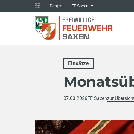
Perg
FF Saxen
Einsätze
Monatsü
07.03.2026
FF Saxen
zur Übersich