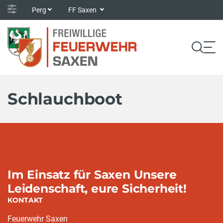
Perg
FF Saxen
Schlauchboot
Im Einsatz für Saxen Unsere
Leidenschaft, eure Sicherheit!
KONTAKT
Feuerwehr Saxen